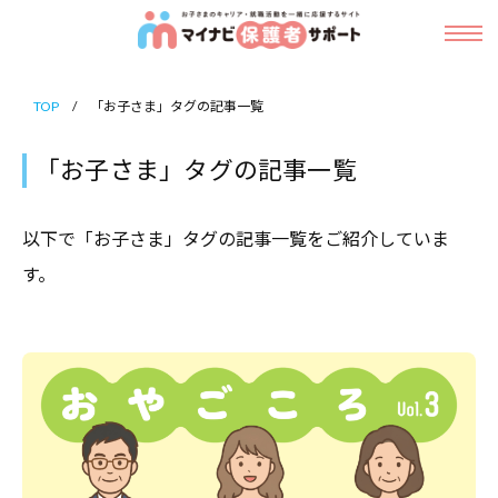
ニ
マ
コ
ュ
イ
ー
メ
ン
ナ
ニ
マ
お
ュ
ビ
テ
イ
ー
子
保
TOP
/
「お子さま」タグの記事一覧
ン
ナ
護
さ
ビ
ツ
者
「お子さま」タグの記事一覧
ま
保
サ
へ
の
ポ
護
ス
キ
以下で「お子さま」タグの記事一覧をご紹介していま
ー
者
キ
ト
ャ
す。
サ
ッ
リ
ポ
ア
プ
ー
・
ト
就
職
活