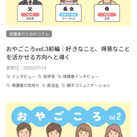
動
を
一
緒
保護者のためのコラム
に
応
おやごころvol.3前編｜好きなこと、得意なこと
援
を活かせる方向へと導く
す
更新日：
2026/07/14
る
インタビュー
低学年
保護者インタビュー
サ
保護者の気持ち
就活生
親子コミュニケーション
イ
ト