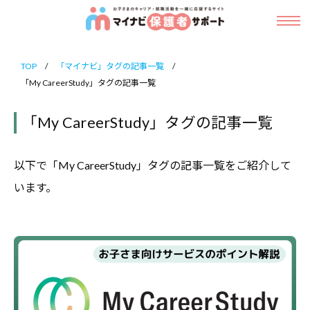
ニ
マ
コ
ュ
イ
ー
メ
ン
ナ
ニ
マ
お
ュ
ビ
テ
イ
ー
子
保
TOP
/
「マイナビ」タグの記事一覧
/
ン
ナ
護
「My CareerStudy」タグの記事一覧
さ
ビ
ツ
者
ま
保
サ
「My CareerStudy」タグの記事一覧
へ
の
ポ
護
ス
キ
ー
者
キ
以下で「My CareerStudy」タグの記事一覧をご紹介して
ト
ャ
サ
ッ
います。
リ
ポ
ア
プ
ー
・
ト
就
職
活