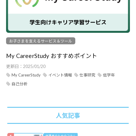
動
を
一
緒
に
お子さまを支えるサービス＆ツール
応
My CareerStudy おすすめポイント
援
す
更新日：
2025/01/20
る
My CareerStudy
イベント情報
仕事研究
低学年
サ
自己分析
イ
ト
人気記事
保護者のためのコラム