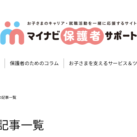
マ
お
イ
子
保護者のためのコラム
お子さまを支えるサービス＆
さ
ナ
ま
ビ
の
保
キ
の記事一覧
護
ャ
者
リ
サ
記事一覧
ア
ポ
・