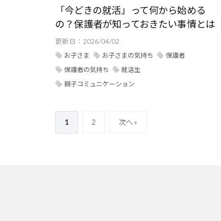
「今どきの就活」って何から始める
の？保護者が知っておきたい事情とは
更新日：
2026/04/02
お子さま
お子さまの気持ち
保護者
保護者の気持ち
就活生
親子コミュニケーション
1
2
次へ »
投
稿
の
ペ
ー
ジ