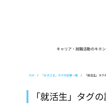
イ
コ
ナ
ン
ビ
テ
保
ン
護
ツ
者
サ
へ
ポ
ス
キャリア・就職活動のキホン
ー
キ
ト
ッ
プ
TOP
/
「お子さま」タグの記事一覧
/
「就活生」タグ
「就活生」タグの