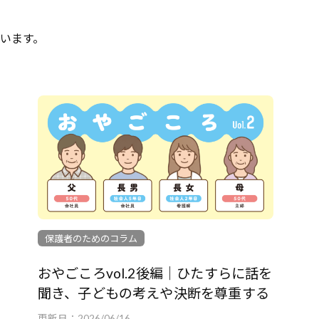
ー
就
ト
職
います。
活
動
を
一
緒
に
応
援
す
保護者のためのコラム
る
サ
おやごころvol.2後編｜ひたすらに話を
イ
聞き、子どもの考えや決断を尊重する
ト
更新日：
2026/06/16