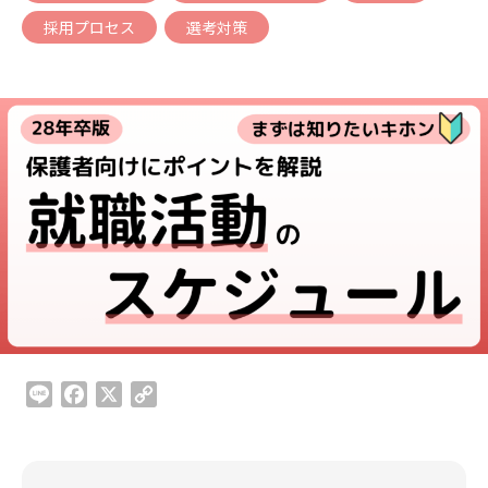
動
採用プロセス
選考対策
を
一
緒
に
応
援
す
る
サ
イ
ト
L
F
X
C
i
a
o
n
c
p
e
e
y