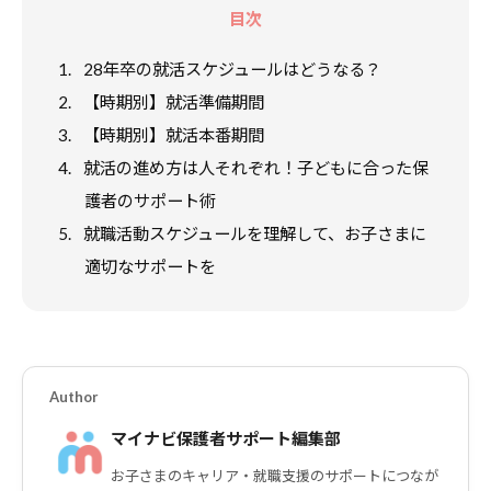
b
L
目次
o
i
o
n
1.
28年卒の就活スケジュールはどうなる？
k
k
2.
【時期別】就活準備期間
3.
【時期別】就活本番期間
4.
就活の進め方は人それぞれ！子どもに合った保
護者のサポート術
5.
就職活動スケジュールを理解して、お子さまに
適切なサポートを
Author
マイナビ保護者サポート編集部
お子さまのキャリア・就職支援のサポートにつなが