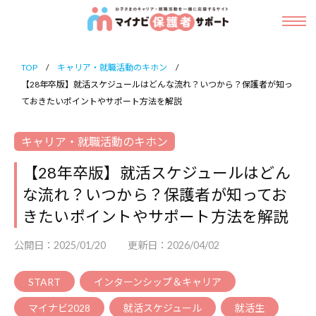
ニ
マ
コ
ュ
イ
ー
メ
ン
ナ
ニ
マ
お
ュ
ビ
テ
イ
ー
子
保
TOP
/
キャリア・就職活動のキホン
/
ン
ナ
護
【28年卒版】就活スケジュールはどんな流れ？いつから？保護者が知っ
さ
ビ
ツ
者
ておきたいポイントやサポート方法を解説
ま
保
サ
へ
の
ポ
護
キャリア・就職活動のキホン
ス
キ
ー
者
キ
【28年卒版】就活スケジュールはどん
ト
ャ
サ
ッ
リ
な流れ？いつから？保護者が知ってお
ポ
ア
プ
きたいポイントやサポート方法を解説
ー
・
ト
公開日：
2025/01/20
更新日：
2026/04/02
就
職
START
インターンシップ＆キャリア
活
マイナビ2028
就活スケジュール
就活生