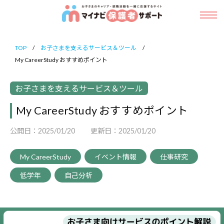
ニ
マ
コ
ュ
イ
ー
メ
ン
ナ
ニ
マ
お
ュ
ビ
テ
イ
ー
子
保
TOP
/
お子さまを支えるサービス＆ツール
/
ン
ナ
護
My CareerStudy おすすめポイント
さ
ビ
ツ
者
ま
保
サ
へ
お子さまを支えるサービス＆ツール
の
ポ
護
ス
キ
My CareerStudy おすすめポイント
ー
者
キ
ト
ャ
サ
公開日：
2025/01/20
更新日：
2025/01/20
ッ
リ
ポ
ア
プ
ー
My CareerStudy
イベント情報
仕事研究
・
ト
低学年
自己分析
就
職
活