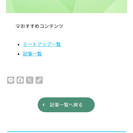
💡おすすめコンテンツ
ミートアップ一覧
記事一覧
L
F
X
C
i
a
o
n
c
p
e
e
y
記事一覧へ戻る
b
L
o
i
o
n
k
k