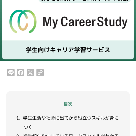
動
を
一
緒
に
応
援
す
L
F
X
C
る
i
a
o
サ
n
c
p
イ
e
e
y
ト
b
L
目次
o
i
o
n
1.
学生生活や社会に出てから役立つスキルが身に
k
k
つく
2.
行動傾向や向いているワークスタイルがわかる