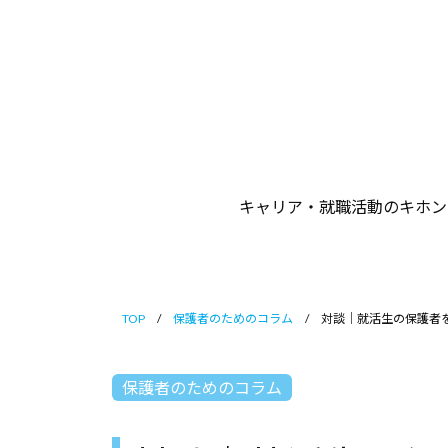
イ
コ
ナ
ン
ビ
テ
保
ン
護
ツ
者
サ
へ
ポ
ス
キャリア・就職活動のキホン
ー
キ
ト
ッ
プ
TOP
/
保護者のためのコラム
/
対談｜就活生の保護者
保護者のためのコラム