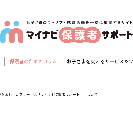
マ
お
イ
子
保護者のためのコラム
お子さまを支えるサービス＆
さ
ナ
ま
ビ
の
保
キ
を対象とした新サービス「マイナビ保護者サポート」について
護
ャ
者
リ
サ
ア
ポ
・