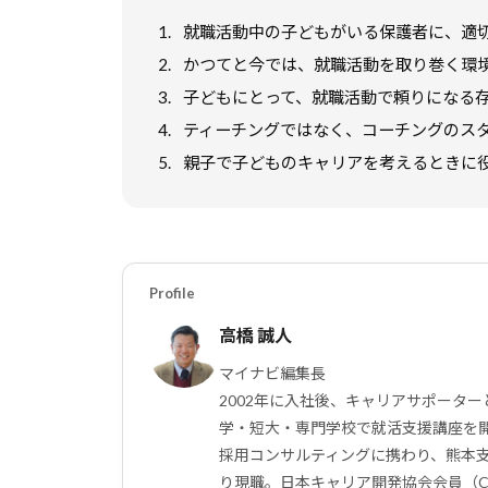
o
n
1.
就職活動中の子どもがいる保護者に、適
k
k
2.
かつてと今では、就職活動を取り巻く環
3.
子どもにとって、就職活動で頼りになる
4.
ティーチングではなく、コーチングのス
5.
親子で子どものキャリアを考えるときに
Profile
高橋 誠人
マイナビ編集長
2002年に入社後、キャリアサポータ
学・短大・専門学校で就活支援講座を
採用コンサルティングに携わり、熊本支
り現職。日本キャリア開発協会会員（C