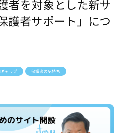
護者を対象とした新サ
ー
就
ト
職
保護者サポート」につ
活
動
を
一
緒
に
間ギャップ
保護者の気持ち
応
援
す
る
サ
イ
ト